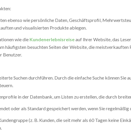
akten:
en ebenso wie persönliche Daten, Geschäftsprofil, Mehrwertste
auften und visualisierten Produkte ablegen.
ationen wie die
Kundenerlebnisreise
auf Ihrer Website, das Lese
m häufigsten besuchten Seiten der Website, die meistverkauften 
r Benutzer.
terte Suchen durchführen. Durch die einfache Suche können Sie a
teuern.
nprofile in der Datenbank, um Listen zu erstellen, die durch brei
wendet oder als Standard gespeichert werden, wenn Sie regelmäßig 
Kundengruppe (z. B. Kunden, die seit mehr als 60 Tagen keine Eink
.