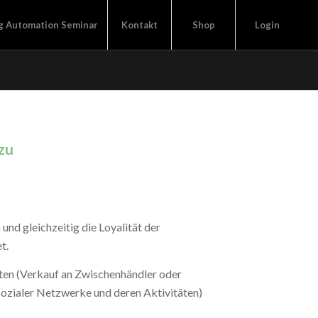
g Automation Seminar
Kontakt
Shop
Login
 zu
und gleichzeitig die Loyalität der
t.
äten (Verkauf an Zwischenhändler oder
sozialer Netzwerke und deren Aktivitäten)