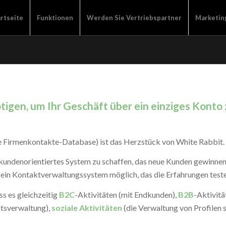
rtseite
Funktionen
Werden Sie Vertriebspartner
Marketin
nötigen, um Ihr Geschäft über ein einziges Konto
e Firmenkontakte-Database) ist das Herzstück von White Rabbit.
n kundenorientiertes System zu schaffen, das neue Kunden gewinnen 
 ein Kontaktverwaltungssystem möglich, das die Erfahrungen teste
ss es gleichzeitig
B2C
-Aktivitäten (mit Endkunden),
B2B
-Aktivit
tsverwaltung),
soziale Aktivitäten
(die Verwaltung von Profilen 