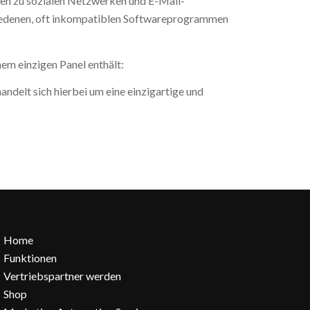
en zu sozialen Netzwerken und E-Mail-
schiedenen, oft inkompatiblen Softwareprogrammen
nem einzigen Panel enthält:
andelt sich hierbei um eine einzigartige und
Home
Funktionen
Vertriebspartner werden
Shop