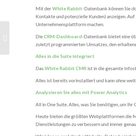
Mit der
White Rabbit
-Datenbank können Sie dop
Kontakte und potenzielle Kunden) anzeigen. Auf d
Unternehmensplattform machen.
Alles entdecken mit
Die
CRM-Dashboard
-Datenbank bietet eine ü
„Integrated Analytics“
zuletzt programmierten Umsatzes, den erhalten
Alles in die Suite integriert
Das
White Rabbit CMR
ist in die gesamte Infos
Alles ist bereits vorinstalliert und kann ohne w
Analysieren Sie alles mit Power Analytics
All in One Suite. Alles, was Sie benötigen, um Ih
Heute bieten die größten Webplattformen die Mö
Dienstleistungen zu verbessern und immer genau